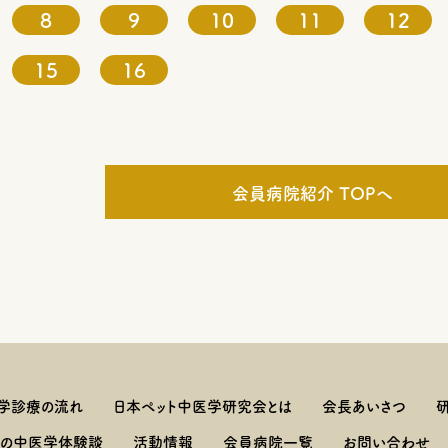
8
9
10
11
12
15
16
会員病院紹介 TOPへ
学診療の流れ
日本ペット中医学研究会とは
会長あいさつ
しの中医学体験談
活動情報
会員病院一覧
お問い合わせ