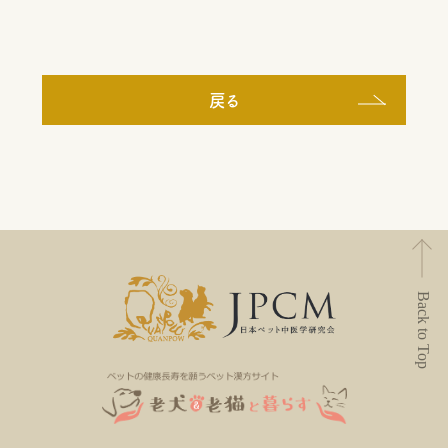
戻る
Back to Top