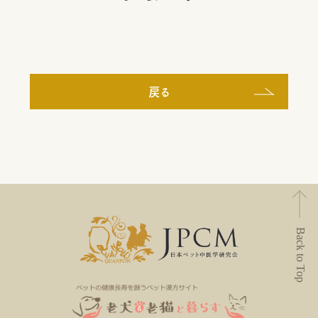
戻る
Back to Top