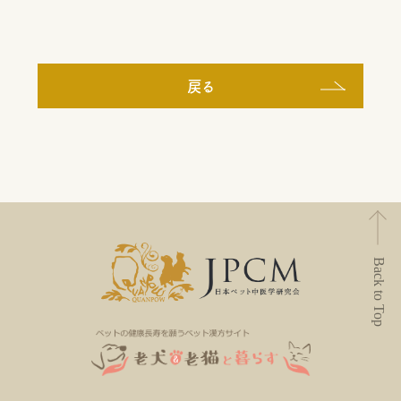
戻る
Back to Top