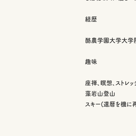
経歴
酪農学園大学大学
趣味
座禅、瞑想、ストレッ
藻岩山登山
スキー(還暦を機に