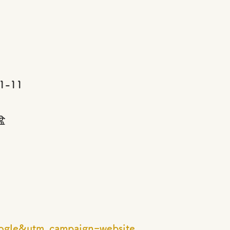
-11
盆
oogle&utm_campaign=website