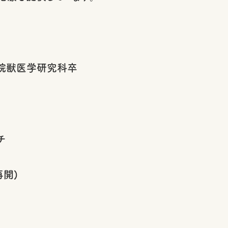
院獣医学研究科卒
チ
再開)