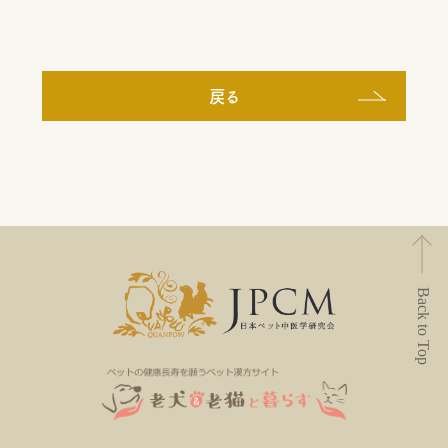
戻る
Back to Top