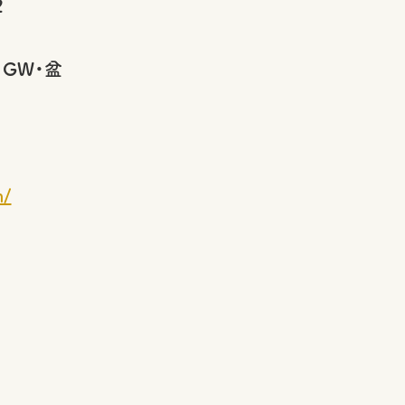
2
・GW・盆
m/