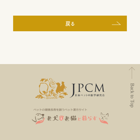
戻る
Back to Top