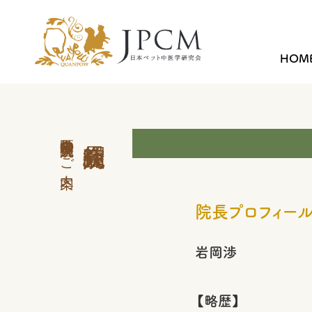
HOM
中医学外来 会員病院のご案内
院長プロフィー
岩岡渉
【略歴】