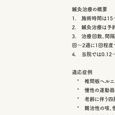
鍼灸治療の概要
1. 施術時間は15
2. 鍼灸治療は予
3. 治療回数、間
回～2週に1回程度
4. 当院では0.12
適応症例
* 椎間板ヘルニア
* 慢性の運動器
* 老齢に伴う四
* 難治性の咳、慢