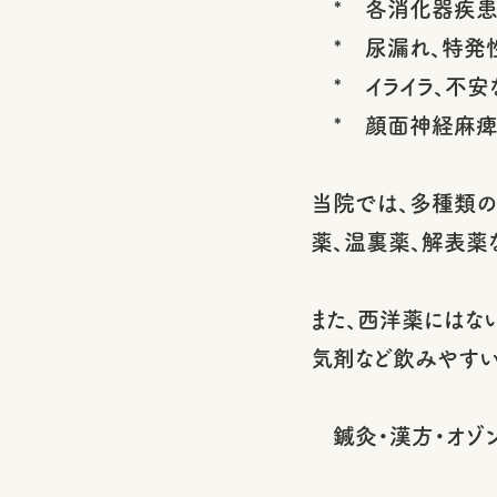
* 各消化器疾
* 尿漏れ、特発
* イライラ、不安
* 顔面神経麻
当院では、多種類の
薬、温裏薬、解表薬
また、西洋薬にはな
気剤など飲みやす
鍼灸・漢方・オゾン