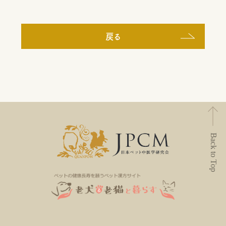
戻る
Back to Top