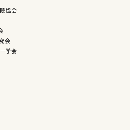
病院協会
会
究会
シー学会