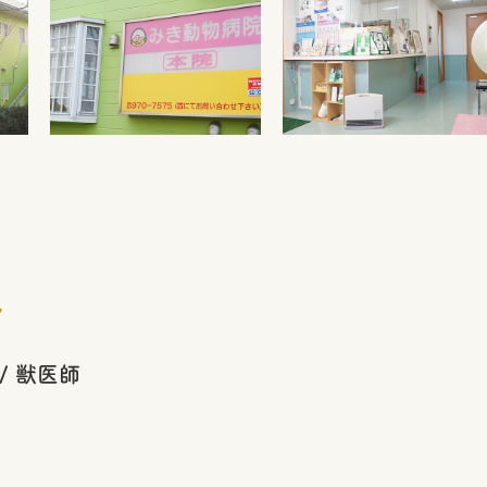
ル
/ 獣医師