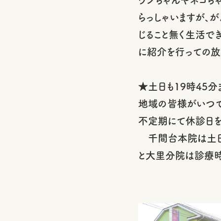
らっしゃいますが、
じること無く生活で
に紹介を行っての放
★土日も19時45分
地域の皆様がいつで
不定期にて休診日を
千間台本院は土日も
と大里分院は診療時